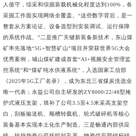
人值守，综采和综掘装载机械化程度达到100%，各
采掘工作面实现网络全覆盖。“这些数字背后，是一
整套从方案论证、设备选型到安装调试、运行保障
的系统作战。”二是推广关键新装备新技术，东山煤
矿率先落地“5G+智慧矿山”项目并荣获世界5G大会
优秀案例，城山煤矿建成首套“AI+视频安全管理监
控系统”和“煤矿纯水供液系统”，入选国家工信部
《2025年5G工厂名录》，成为东北三省煤炭洗选业
唯一代表；永益公司自主研发的ZY8000/22/48型掩
护式液压支架，填补了公司3.5至4.5米采高支架空
白，刮板输送机、顺槽转载机、轮式破碎机等核心
装备基本实现本土化生产制造。三是畅通内部供应
链，扶持华誉公司托辊封孔器、物资供应部锚杆锚