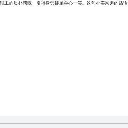
一位老钳工的质朴感慨，引得身旁徒弟会心一笑。这句朴实风趣的话