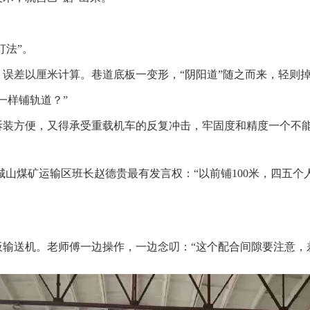
打法”。
误差以厘米计算。巷道底板一变形，“阴阳道”随之而来，轻则
一样铺轨道？”
拆装方便，又得承受重载机车的反复冲击，牢固度和精度一个不
，城山煤矿运输区班长赵德贵最有发言权：“以前铺100米，四五
输送机。老师傅一边操作，一边念叨：“这个配合间隙要注意，