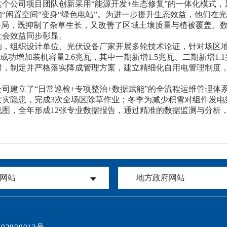
个公司项目团队创新采用“能源开发+生态修复”的一体化模式，
“闲置空间”变身“绿色电站”。为进一步提升生态效益，他们在
格局，既抑制了杂草生长，又改善了区域土壤质量与植被覆盖。数
与社会效益同步彰显。
，组织设计单位、光伏设备厂家开展多轮技术论证，针对场区地
成功增加装机容量2.6兆瓦，其中一期新增1.5兆瓦、二期新增1
同时，制定并严格落实降成管理方案，建立精细化自用电管理制度
司建立了“日常巡检+专项整治+数据赋能”的全流程运维管理体
灾隐患，完成3次全场区除草作业；冬季为减少积雪对组件发电
图，全年形成12张专业数据报告，通过精准的数据监测与分析
网站
地方政府网站