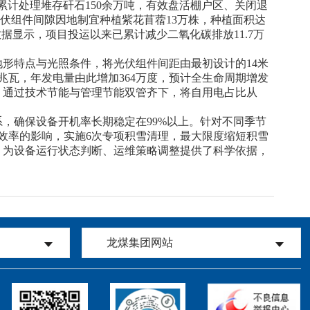
累计处理堆存矸石150余万吨，有效盘活棚户区、关闭退
光伏组件间隙因地制宜种植紫花苜蓿13万株，种植面积达
据显示，项目投运以来已累计减少二氧化碳排放11.7万
形特点与光照条件，将光伏组件间距由最初设计的14米
.1兆瓦，年发电量由此增加364万度，预计全生命周期增发
，通过技术节能与管理节能双管齐下，将自用电占比从
系，确保设备开机率长期稳定在99%以上。针对不同季节
效率的影响，实施6次专项积雪清理，最大限度缩短积雪
，为设备运行状态判断、运维策略调整提供了科学依据，
龙煤集团网站