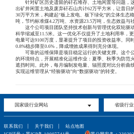
针对矿区历史遗留的矸石堆存、土地闲置等问题，这
出矿井闲置土地及废弃矸石山共计62万平方米，让昔日的
30万平方米，构建起“板上发电、板下绿化”的立体生态
吨，节约标准煤4.2万吨、水资源23.5万吨，生态效益
这个公司项目团队坚持技术创新与管理优化双轮驱动
科学缩减至11.5米。这一优化不仅提升了土地利用率，更
电量可达9100万度，显著提升了项目的投资收益率。
0.8%稳步降至0.6%，降成增效成果得到充分体现。
可靠的运维保障是项目稳定运行的关键支撑。这个公
的环境特点，开展精准化运维作业：夏季、秋季为防范火
遮挡时间。此外，每月编制发电量、辐照度对比分析曲线
实现运维管理从“经验驱动”向“数据驱动”的转变。
国家级行业网站
省级行业
联系我们
关于我们
站点地图