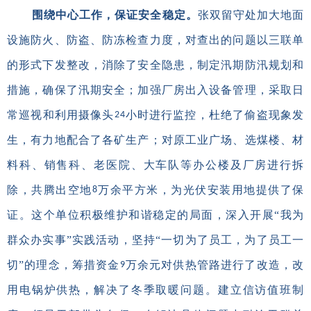
围绕中心工作，保证安全稳定。
张双留守处加大地面
设施防火、防盗、防冻检查力度，对查出的问题以三联单
的形式下发整改，消除了安全隐患，制定汛期防汛规划和
措施，确保了汛期安全；加强厂房出入设备管理，采取日
常巡视和利用摄像头
小时进行监控，杜绝了偷盗现象发
24
生，有力地配合了各矿生产；对原工业广场、选煤楼、材
料科、销售科、老医院、大车队等办公楼及厂房进行拆
除，共腾出空地
万余平方米，为光伏安装用地提供了保
8
证。这个单位积极维护和谐稳定的局面，深入开展“我为
群众办实事”实践活动，坚持“一切为了员工，为了员工一
切”的理念，筹措资金
万余元对供热管路进行了改造，改
9
用电锅炉供热，解决了冬季取暖问题。建立信访值班制