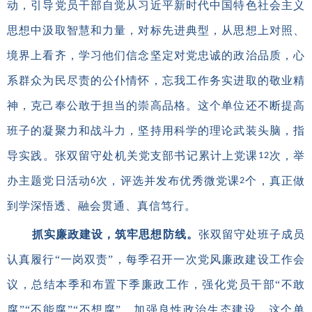
动，引导党员干部自觉从习近平新时代中国特色社会主义
思想中汲取智慧和力量，对标先进典型，从思想上对照、
境界上看齐，学习他们信念坚定对党忠诚的政治品质，心
系群众为民尽责的公仆情怀，忘我工作务实进取的敬业精
神，克己奉公敢于担当的崇高品格。这个单位还不断提高
班子的凝聚力和战斗力，坚持用科学的理论武装头脑，指
导实践。张双留守处机关党支部书记累计上党课
次，举
12
办主题党日活动
次，评选并发布优秀微党课
个，真正做
6
2
到学深悟透、融会贯通、真信笃行。
抓实廉政建设，筑牢思想防线。
张双留守处班子成员
认真履行“一岗双责”，每季召开一次党风廉政建设工作会
议，总结本季和布置下季廉政工作，强化党员干部“不敢
腐”“不能腐”“不想腐”，加强良性政治生态建设。这个单